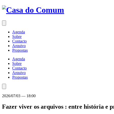
Saltar
para
o
conteúdo
Agenda
Sobre
Contacto
Arquivo
Propostas
Agenda
Sobre
Contacto
Arquivo
Propostas
2026/07/03
—
18:00
Fazer viver os arquivos : entre história e p