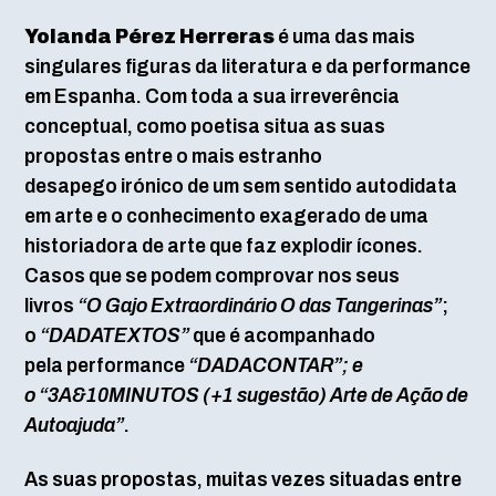
Yolanda Pérez Herreras
é uma das mais
singulares figuras da literatura e da performance
em Espanha. Com toda a sua irreverência
conceptual, como poetisa situa as suas
propostas entre o mais estranho
desapego irónico de um sem sentido autodidata
em arte e o conhecimento exagerado de uma
historiadora de arte que faz explodir ícones.
Casos que se podem comprovar nos seus
livros
“O Gajo Extraordinário O das Tangerinas”
;
o
“DADATEXTOS”
que é acompanhado
pela performance
“DADACONTAR”; e
o
“3A&10MINUTOS (+1 sugestão) Arte de Ação de
Autoajuda”
.
As suas propostas, muitas vezes situadas entre