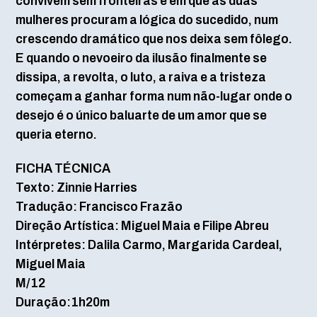
convivem sem fronteiras e em que as duas
mulheres procuram a lógica do sucedido, num
crescendo dramático que nos deixa sem fôlego.
E quando o nevoeiro da ilusão finalmente se
dissipa, a revolta, o luto, a raiva e a tristeza
começam a ganhar forma num não-lugar onde o
desejo é o único baluarte de um amor que se
queria eterno.
FICHA TÉCNICA
Texto: Zinnie Harries
Tradução: Francisco Frazão
Direção Artística: Miguel Maia e Filipe Abreu
Intérpretes: Dalila Carmo, Margarida Cardeal,
Miguel Maia
M/12
Duração:1h20m