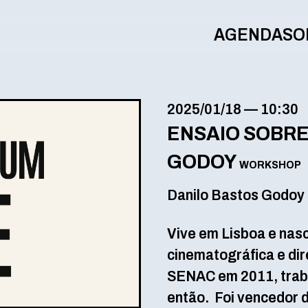
AGENDA
SO
2025/01/18
—
10:30
ENSAIO SOBRE
GODOY
WORKSHOP
Danilo Bastos Godoy |
Vive em Lisboa e nas
cinematográfica e dir
SENAC em 2011, traba
então. Foi vencedor 