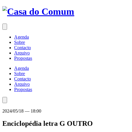
Saltar
para
o
conteúdo
Agenda
Sobre
Contacto
Arquivo
Propostas
Agenda
Sobre
Contacto
Arquivo
Propostas
2024/05/18
—
18:00
Enciclopédia letra G
OUTRO