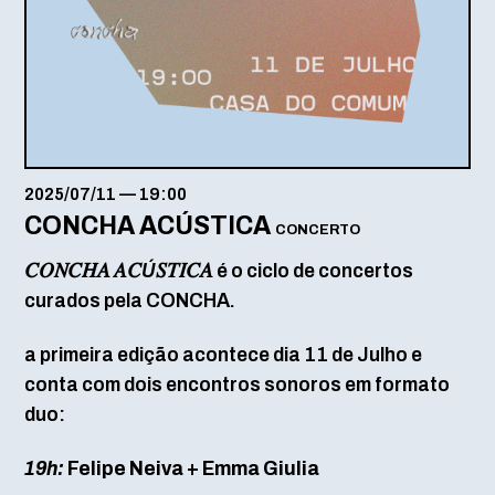
2025/07/11
—
19:00
CONCHA ACÚSTICA
CONCERTO
𝐶𝑂𝑁𝐶𝐻𝐴 𝐴𝐶
Ú
𝑆𝑇𝐼𝐶𝐴 é o ciclo de concertos
curados pela CONCHA.
a primeira edição acontece dia 11 de Julho e
conta com dois encontros sonoros em formato
duo:
19h:
Felipe Neiva + Emma Giulia