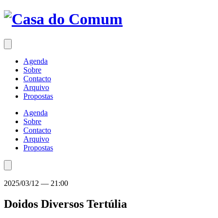
Saltar
para
o
conteúdo
Agenda
Sobre
Contacto
Arquivo
Propostas
Agenda
Sobre
Contacto
Arquivo
Propostas
2025/03/12
—
21:00
Doidos Diversos
Tertúlia