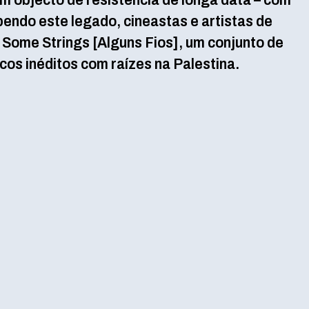
m objecto de resistência de longa data – com
endo este legado, cineastas e artistas de
 Some Strings [Alguns Fios], um conjunto de
os inéditos com raízes na Palestina.