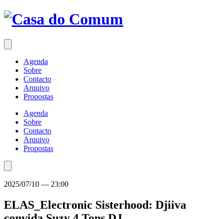
Saltar
para
o
conteúdo
Agenda
Sobre
Contacto
Arquivo
Propostas
Agenda
Sobre
Contacto
Arquivo
Propostas
2025/07/10
—
23:00
ELAS_Electronic Sisterhood: Djiiva
convida Suzy 4 Tons
DJ