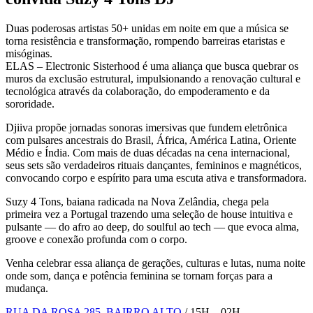
Duas poderosas artistas 50+ unidas em noite em que a música se
torna resistência e transformação, rompendo barreiras etaristas e
misóginas.
ELAS – Electronic Sisterhood é uma aliança que busca quebrar os
muros da exclusão estrutural, impulsionando a renovação cultural e
tecnológica através da colaboração, do empoderamento e da
sororidade.
Djiiva propõe jornadas sonoras imersivas que fundem eletrônica
com pulsares ancestrais do Brasil, África, América Latina, Oriente
Médio e Índia. Com mais de duas décadas na cena internacional,
seus sets são verdadeiros rituais dançantes, femininos e magnéticos,
convocando corpo e espírito para uma escuta ativa e transformadora.
Suzy 4 Tons, baiana radicada na Nova Zelândia, chega pela
primeira vez a Portugal trazendo uma seleção de house intuitiva e
pulsante — do afro ao deep, do soulful ao tech — que evoca alma,
groove e conexão profunda com o corpo.
Venha celebrar essa aliança de gerações, culturas e lutas, numa noite
onde som, dança e potência feminina se tornam forças para a
mudança.
RUA DA ROSA 285, BAIRRO ALTO
/ 15H—02H