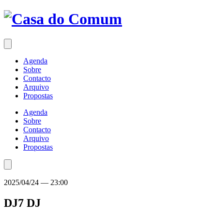
Saltar
para
o
conteúdo
Agenda
Sobre
Contacto
Arquivo
Propostas
Agenda
Sobre
Contacto
Arquivo
Propostas
2025/04/24
—
23:00
DJ7
DJ