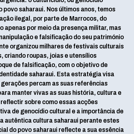
rgência: o culturicídio, ou genocídio
do povo saharaui. Nos últimos anos, temos
ção ilegal, por parte de Marrocos, do
não apenas por meio da presença militar, mas
anipulação e falsificação do seu património
nte organizou milhares de festivais culturais
 criando roupas, joias e utensílios
ue de falsificação, com o objetivo de
dentidade saharaui. Esta estratégia visa
s gerações percam as suas referências
para manter vivas as suas história, cultura e
reflectir sobre como essas acções
iva de genocídio cultural e a importância de
a autêntica cultura saharaui perante estes
cial do povo saharaui reflecte a sua essência