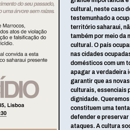
grande importância e u
cultural, neste caso 
testemunhado a ocupa
território saharaui, 
também por meio da m
cultural. O país ocupa
nas cidades ocupadas,
domésticos com um toq
apagar a verdadeira i
garantir que as nova
culturais, essenciais 
dignidade. Queremos 
constituem uma tentat
defender e preservar 
ataques. A cultura so