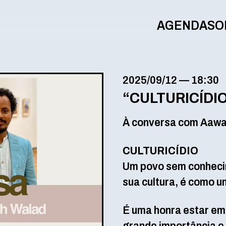
AGENDA
SO
2025/09/12
—
18:30
“CULTURICÍD
À conversa com Aaw
CULTURICÍDIO
Um povo sem conhecim
sua cultura, é como u
É uma honra estar em