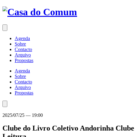
Saltar
para
o
conteúdo
Agenda
Sobre
Contacto
Arquivo
Propostas
Agenda
Sobre
Contacto
Arquivo
Propostas
2025/07/25
—
19:00
Clube do Livro Coletivo Andorinha
Clube
Leitura