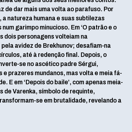
tânea de alguns dos seus melhores contos.
z de dar mais uma volta ao parafuso. Por
, a natureza humana e suas subtilezas
 num garimpo minucioso. Em ‘O patrão e o
os dois personagens volteiam na
pela avidez de Brekhunov; desafiam-na
rculos, até à redenção final. Depois, o
nverte-se no ascético padre Sérgui,
s e prazeres mundanos, mas volta e meia fá-
ade. E em ‘Depois do baile’, com apenas meia-
as de Varenka, símbolo de requinte,
, transformam-se em brutalidade, revelando a