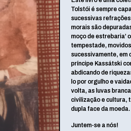
Este livro é uma cole
Tolstói é sempre capa
sucessivas refrações
morais são depuradas
moço de estrebaria’ 
tempestade, movidos 
sucessivamente, em cí
príncipe Kassátski co
abdicando de riqueza
lo por orgulho e vaid
volta, as luvas branc
civilização e cultura
dupla face da moeda.
Juntem-se a nós!