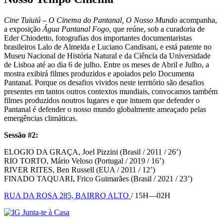
Cine Tuiuiú – O Cinema do Pantanal, O Nosso Mundo
acompanha,
a exposição
Água Pantanal Fogo
, que reúne, sob a curadoria de
Eder Chiodetto, fotografias dos importantes documentaristas
brasileiros Lalo de Almeida e Luciano Candisani, e está patente no
Museu Nacional de História Natural e da Ciência da Universidade
de Lisboa até ao dia 6 de julho. Entre os meses de Abril e Julho, a
mostra exibirá filmes produzidos e apoiados pelo Documenta
Pantanal. Porque os desafios vividos neste território são desafios
presentes em tantos outros contextos mundiais, convocamos também
filmes produzidos noutros lugares e que intuem que defender o
Pantanal é defender o nosso mundo globalmente ameaçado pelas
emergências climáticas.
Sessão #2:
ELOGIO DA GRAÇA, Joel Pizzini (Brasil / 2011 / 26’)
RIO TORTO, Mário Veloso (Portugal / 2019 / 16’)
RIVER RITES, Ben Russell (EUA / 2011 / 12’)
FINADO TAQUARI, Frico Guimarães (Brasil / 2021 / 23’)
RUA DA ROSA 285, BAIRRO ALTO
/ 15H—02H
Junta-te à Casa