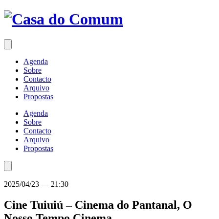
Saltar
para
o
conteúdo
Agenda
Sobre
Contacto
Arquivo
Propostas
Agenda
Sobre
Contacto
Arquivo
Propostas
2025/04/23
—
21:30
Cine Tuiuiú – Cinema do Pantanal, O
Nosso Tempo
Cinema