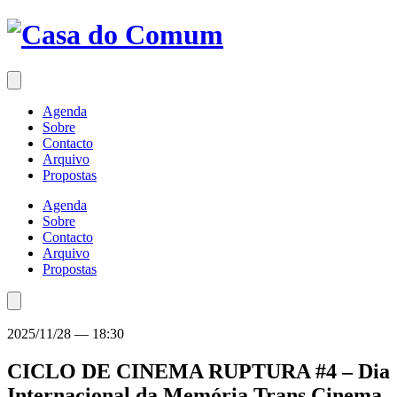
Saltar
para
o
conteúdo
Agenda
Sobre
Contacto
Arquivo
Propostas
Agenda
Sobre
Contacto
Arquivo
Propostas
2025/11/28
—
18:30
CICLO DE CINEMA RUPTURA #4 – Dia
Internacional da Memória Trans
Cinema