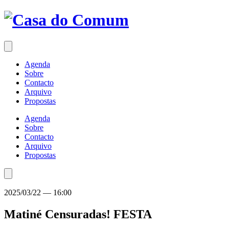
Saltar
para
o
conteúdo
Agenda
Sobre
Contacto
Arquivo
Propostas
Agenda
Sobre
Contacto
Arquivo
Propostas
2025/03/22
—
16:00
Matiné Censuradas!
FESTA