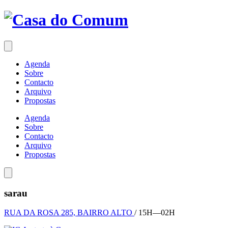
Saltar
para
o
conteúdo
Agenda
Sobre
Contacto
Arquivo
Propostas
Agenda
Sobre
Contacto
Arquivo
Propostas
sarau
RUA DA ROSA 285, BAIRRO ALTO
/ 15H—02H