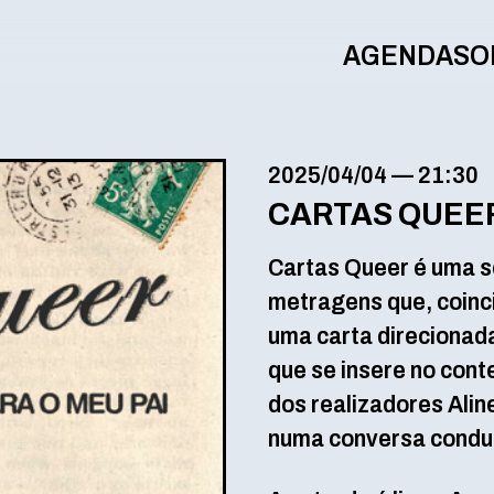
AGENDA
SO
2025/04/04
—
21:30
CARTAS QUEE
Cartas Queer é uma s
metragens que, coinc
uma carta direcionada
que se insere no con
dos realizadores Alin
numa conversa conduz