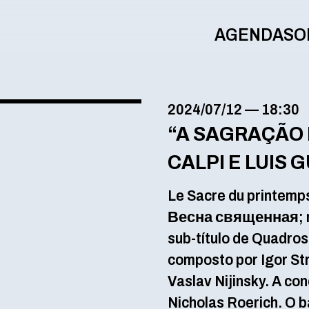
AGENDA
SO
2024/07/12
—
18:30
“A SAGRAÇÃO 
CALPI E LUIS
Le Sacre du printemp
Весна священная; ro
sub-título de Quadros
composto por Igor St
Vaslav Nijinsky. A co
Nicholas Roerich. O b