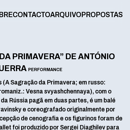
BRE
CONTACTO
ARQUIVO
PROPOSTAS
DA PRIMAVERA” DE ANTÓNIO
 GUERRA
PERFORMANCE
s (A Sagração da Primavera; em russo:
maniz.: Vesna svyashchennaya), com o
 da Rússia pagã em duas partes, é um balé
ravinsky e coreografado originalmente por
ncepção de cenografia e os figurinos foram de
allet foi produzido por Sergei Diaghilev para