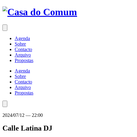
Saltar
para
o
conteúdo
Agenda
Sobre
Contacto
Arquivo
Propostas
Agenda
Sobre
Contacto
Arquivo
Propostas
2024/07/12
—
22:00
Calle Latina
DJ