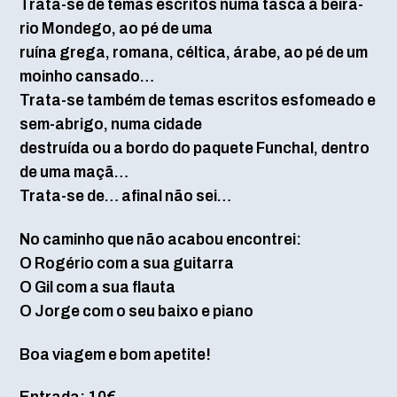
Trata-se de temas escritos numa tasca à beira-
rio Mondego, ao pé de uma
ruína grega, romana, céltica, árabe, ao pé de um
moinho cansado…
Trata-se também de temas escritos esfomeado e
sem-abrigo, numa cidade
destruída ou a bordo do paquete Funchal, dentro
de uma maçã…
Trata-se de… afinal não sei…
No caminho que não acabou encontrei:
O Rogério com a sua guitarra
O Gil com a sua flauta
O Jorge com o seu baixo e piano
Boa viagem e bom apetite!
Entrada: 10€