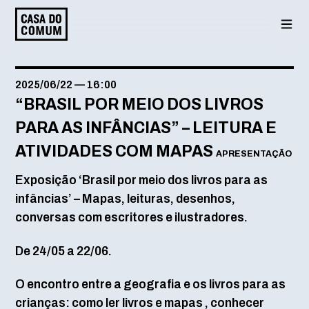
Saltar
para
o
conteúdo
2025/06/22
—
16:00
“BRASIL POR MEIO DOS LIVROS
PARA AS INFÂNCIAS” – LEITURA E
ATIVIDADES COM MAPAS
APRESENTAÇÃO
Exposição ‘Brasil por meio dos livros para as
infâncias’ – Mapas, leituras, desenhos,
conversas com escritores e ilustradores.
De 24/05 a 22/06.
O encontro entre a geografia e os livros para as
crianças: como ler livros e mapas , conhecer