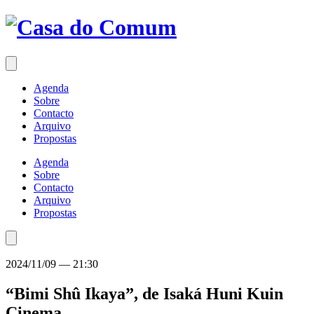
Saltar
para
o
conteúdo
Agenda
Sobre
Contacto
Arquivo
Propostas
Agenda
Sobre
Contacto
Arquivo
Propostas
2024/11/09
—
21:30
“Bimi Shû Ikaya”, de Isaká Huni Kuin
Cinema