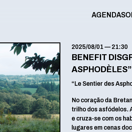
AGENDA
SO
2025/08/01
—
21:30
BENEFIT DISG
ASPHODÈLES”
“Le Sentier des Asph
No coração da Bretan
trilho dos asfódelos.
e cruza-se com os ha
lugares em cenas doc