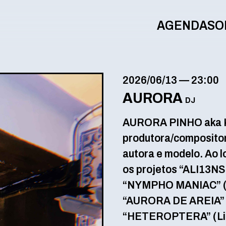
AGENDA
SO
2026/06/13
—
23:00
AURORA
DJ
AURORA PINHO aka KAT
produtora/compositora 
autora e modelo. Ao l
os projetos “ALI13NS
“NYMPHO MANIAC” (Bé
“AURORA DE AREIA” (
“HETEROPTERA” (Lisb