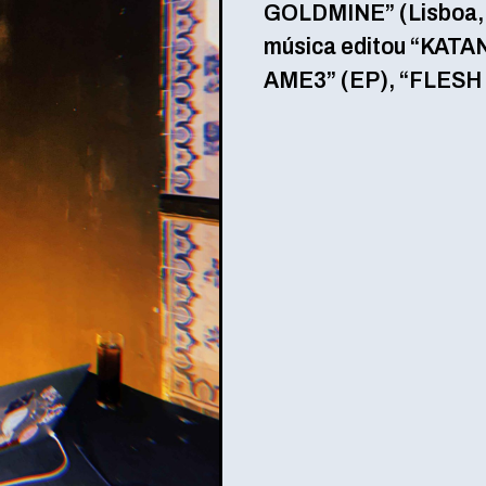
GOLDMINE” (Lisboa, P
música editou “KATA
AME3” (EP), “FLESH