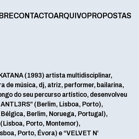
BRE
CONTACTO
ARQUIVO
PROPOSTAS
ANA (1993) artista multidisciplinar,
de música, dj, atriz, performer, bailarina,
ongo do seu percurso artístico, desenvolveu
 ANTL3RS” (Berlim, Lisboa, Porto),
lgica, Berlim, Noruega, Portugal),
Lisboa, Porto, Montemor),
oa, Porto, Évora) e “VELVET N’