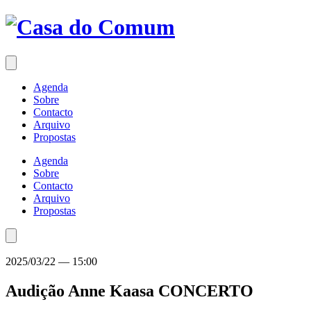
Saltar
para
o
conteúdo
Agenda
Sobre
Contacto
Arquivo
Propostas
Agenda
Sobre
Contacto
Arquivo
Propostas
2025/03/22
—
15:00
Audição Anne Kaasa
CONCERTO