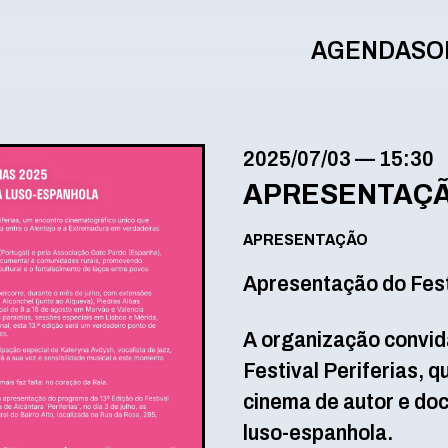
AGENDA
SO
2025/07/03
—
15:30
APRESENTAÇÃO
APRESENTAÇÃO
Apresentação do Fest
A organização convid
Festival Periferias, q
cinema de autor e doc
luso-espanhola.