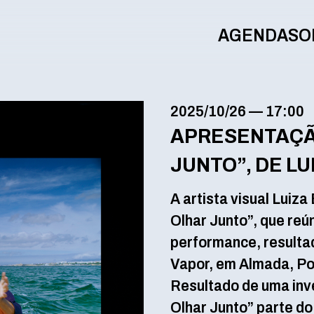
AGENDA
SO
2025/10/26
—
17:00
APRESENTAÇÃ
JUNTO”, DE L
A artista visual Luiz
Olhar Junto”, que reún
performance, resulta
Vapor, em Almada, Po
Resultado de uma inv
Olhar Junto” parte do 