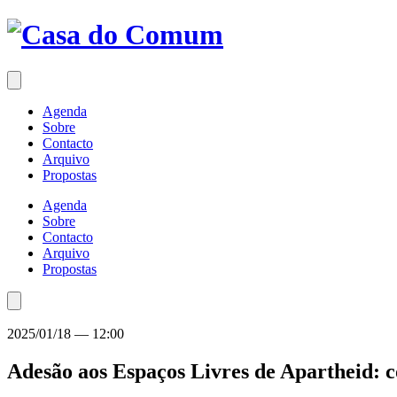
Saltar
para
o
conteúdo
Agenda
Sobre
Contacto
Arquivo
Propostas
Agenda
Sobre
Contacto
Arquivo
Propostas
2025/01/18
—
12:00
Adesão aos Espaços Livres de Apartheid: