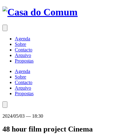
Saltar
para
o
conteúdo
Agenda
Sobre
Contacto
Arquivo
Propostas
Agenda
Sobre
Contacto
Arquivo
Propostas
2024/05/03
—
18:30
48 hour film project
Cinema