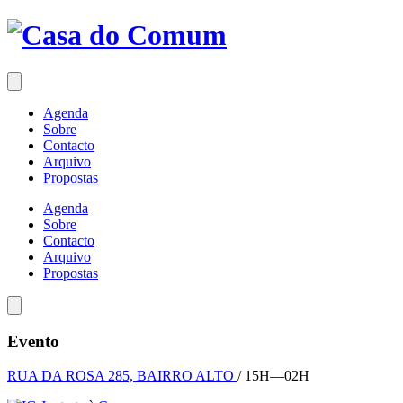
Saltar
para
o
conteúdo
Agenda
Sobre
Contacto
Arquivo
Propostas
Agenda
Sobre
Contacto
Arquivo
Propostas
Evento
RUA DA ROSA 285, BAIRRO ALTO
/ 15H—02H